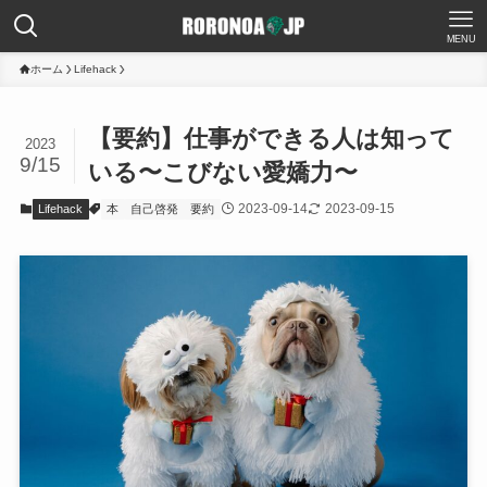
MENU
ホーム
Lifehack
【要約】仕事ができる人は知って
2023
9/15
いる〜こびない愛嬌力〜
2023-09-14
2023-09-15
Lifehack
本
自己啓発
要約