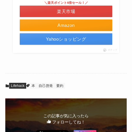
＼楽天ポイント4倍セール！／
楽天市場
Amazon
Yahooショッピング
ポチップ
Lifehack
本
自己啓発
要約
この記事が気に入ったら
フォローしてね！