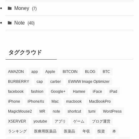
Money
(7)
Note
(40)
タグクラウド
AMAZON
app
Apple
BITCOIN
BLOG
BTC
BURBERRY
cap
cartier
EWWW Image Optimizer
facebook
fashion
Google+
Hamee
iFace
iPad
iPhone
iPhoneXs
Mac
macbook
MacBookPro
MagicMouse2
MR
note
shortcut
tumi
WordPress
XSERVER
youtube
アプリ
ゲーム
ブログ運営
ランキング
医療用医薬品
医薬品
年収
投資
本