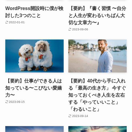
WordPress開設時に僕が検
【要約】『書く習慣 〜自分
討した3つのこと
と人生が変わるいちばん大
切な文章力〜』
2022-01-01
2023-09-06
【要約】仕事ができる人は
【要約】40代から手に入れ
知っている〜こびない愛嬌
る「最高の生き方」 今すぐ
力〜
知っておくべき人生を左右
する「やっていいこと」
2023-09-15
「わるいこと」
2023-09-14