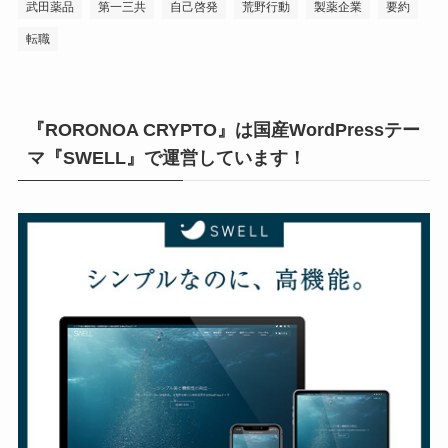
武田薬品
第一三共
自己啓発
荒野行動
製薬企業
要約
転職
『RORONOA CRYPTO』は国産WordPressテー
マ『SWELL』で運営しています！