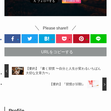
Follow Me
Please share!!
URLをコピーする
【要約】『書く習慣 〜自分と人生が変わるいちばん
大切な文章力〜』
【要約】『習慣が10割』
Profile