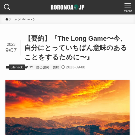
MENU
ホーム
Lifehack
【要約】『The Long Game〜今、
2023
自分にとっていちばん意味のある
9/07
ことをするために〜』
2023-09-08
Lifehack
本
自己啓発
要約