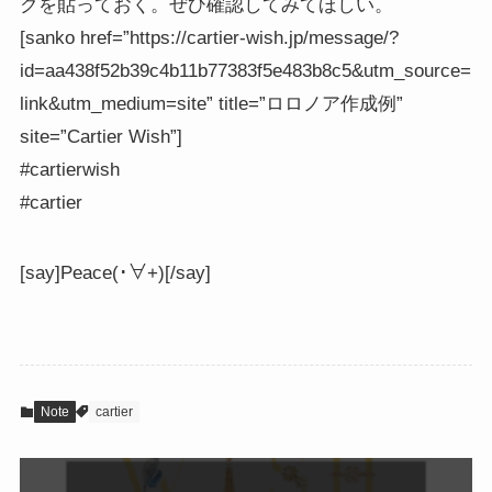
クを貼っておく。ぜひ確認してみてほしい。
[sanko href=”https://cartier-wish.jp/message/?
id=aa438f52b39c4b11b77383f5e483b8c5&utm_source=
link&utm_medium=site” title=”ロロノア作成例”
site=”Cartier Wish”]
#cartierwish
#cartier
[say]Peace(･∀+)[/say]
Note
cartier