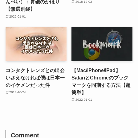
んべい）：青磯のかほり
2018-12-02
【無選別袋】
2022-01-01
コンタクトレンズとの出会
【Mac/iPhone/iPad】
いさえなければ僕は日本一
SafariとChromeのブック
のイケメンだった件
マークを同期する方法【超
簡単】
2018-10-24
2022-01-01
Comment