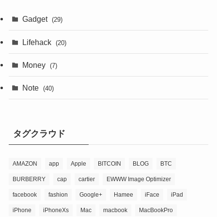
Gadget
(29)
Lifehack
(20)
Money
(7)
Note
(40)
タグクラウド
AMAZON
app
Apple
BITCOIN
BLOG
BTC
BURBERRY
cap
cartier
EWWW Image Optimizer
facebook
fashion
Google+
Hamee
iFace
iPad
iPhone
iPhoneXs
Mac
macbook
MacBookPro