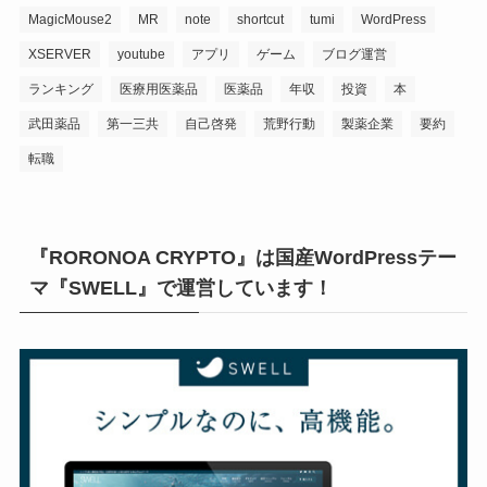
MagicMouse2
MR
note
shortcut
tumi
WordPress
XSERVER
youtube
アプリ
ゲーム
ブログ運営
ランキング
医療用医薬品
医薬品
年収
投資
本
武田薬品
第一三共
自己啓発
荒野行動
製薬企業
要約
転職
『RORONOA CRYPTO』は国産WordPressテー
マ『SWELL』で運営しています！