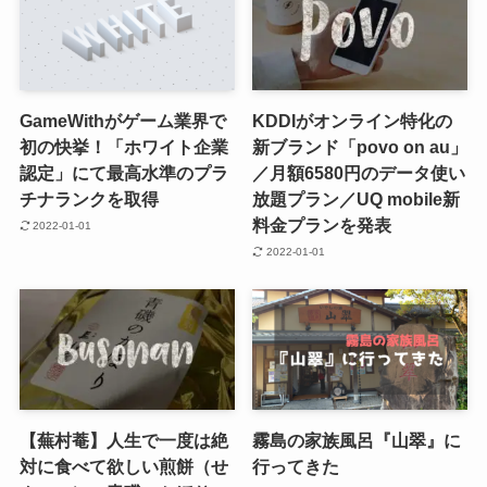
GameWithがゲーム業界で
KDDIがオンライン特化の
初の快挙！「ホワイト企業
新ブランド「povo on au」
認定」にて最高水準のプラ
／月額6580円のデータ使い
チナランクを取得
放題プラン／UQ mobile新
料金プランを発表
2022-01-01
2022-01-01
【蕪村菴】人生で一度は絶
霧島の家族風呂『山翠』に
対に食べて欲しい煎餅（せ
行ってきた