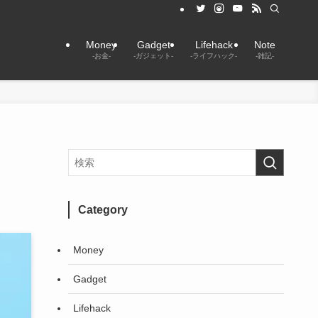
Money
Gadget
Lifehack
Note
-お金-
-ガジェット-
-ライフハック-
-雑記-
Category
Money
Gadget
Lifehack