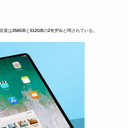
容量は
256GB
と
512GB
の
2モデル
と噂されている。