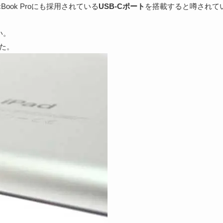
acBook Proにも採用されている
USB-Cポート
を搭載すると噂されて
い。
った。