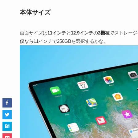
本体サイズ
画面サイズは
11インチ
と
12.9インチ
の
2機種
でストレージ
僕なら11インチで256GBを選択するかな。