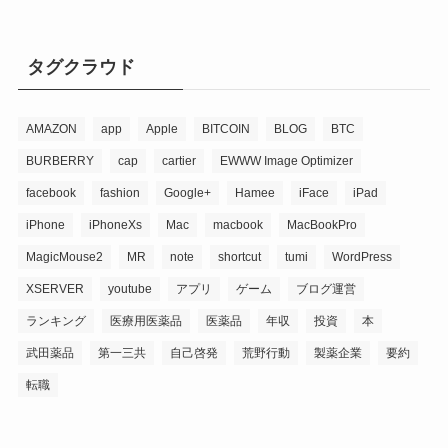
タグクラウド
AMAZON
app
Apple
BITCOIN
BLOG
BTC
BURBERRY
cap
cartier
EWWW Image Optimizer
facebook
fashion
Google+
Hamee
iFace
iPad
iPhone
iPhoneXs
Mac
macbook
MacBookPro
MagicMouse2
MR
note
shortcut
tumi
WordPress
XSERVER
youtube
アプリ
ゲーム
ブログ運営
ランキング
医療用医薬品
医薬品
年収
投資
本
武田薬品
第一三共
自己啓発
荒野行動
製薬企業
要約
転職